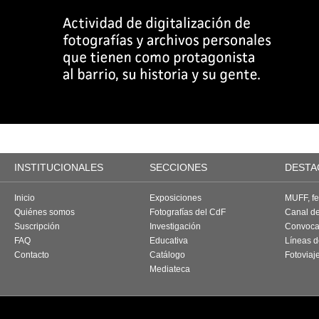
INSTITUCIONALES
SECCIONES
DESTA
Inicio
Exposiciones
MUFF, fes
Quiénes somos
Fotografías del CdF
Canal d
Suscripción
Investigación
Convoca
FAQ
Educativa
Líneas d
Contacto
Catálogo
Fotoviaj
Mediateca