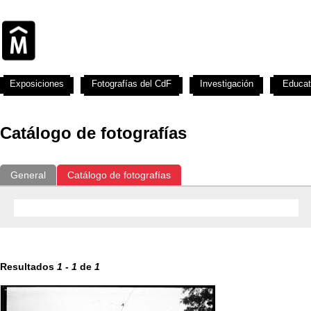
Exposiciones
Fotografías del CdF
Investigación
Educat
Catálogo de fotografías
General
Catálogo de fotografías
Resultados
1
-
1
de
1