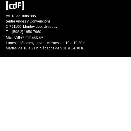
Av. 18 de Julio 885
(entre Andes y Convención)
CP 11100. Montevideo. Uruguay
Tel: [598 2] 1950 7960
Mail:
CdF@imm.gub.uy
Lunes, miércoles, jueves, viernes: de 10 a 19.30 h.
Martes: de 10 a 21 h. Sábados de 9.30 a 14.30 h.