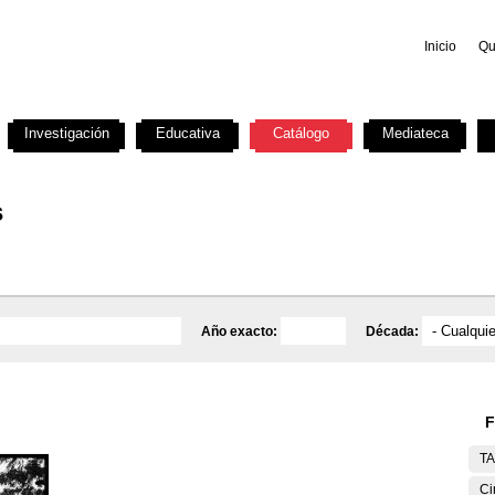
Inicio
Qu
Investigación
Educativa
Catálogo
Mediateca
s
Año exacto:
Década:
F
T
Ci