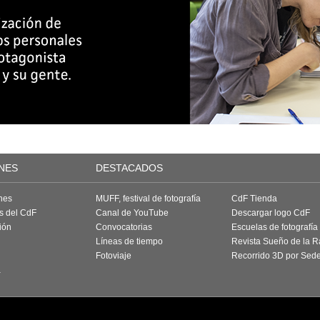
NES
DESTACADOS
nes
MUFF, festival de fotografía
CdF Tienda
as del CdF
Canal de YouTube
Descargar logo CdF
ión
Convocatorias
Escuelas de fotografía
Líneas de tiempo
Revista Sueño de la 
Fotoviaje
Recorrido 3D por Sed
a