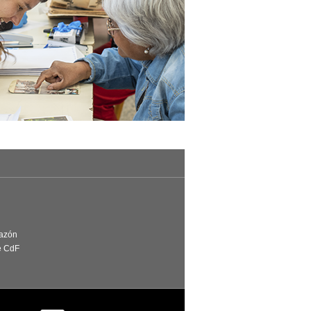
Razón
e CdF