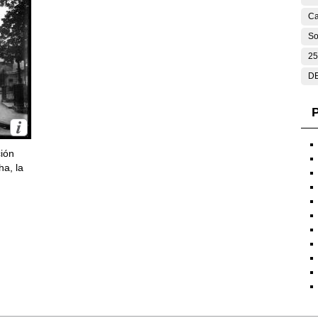
Ca
So
25
DE
P
ción
ha, la