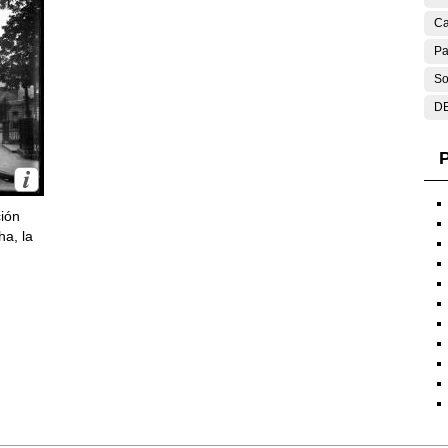
Ca
Pa
So
DE
P
ción
ha, la