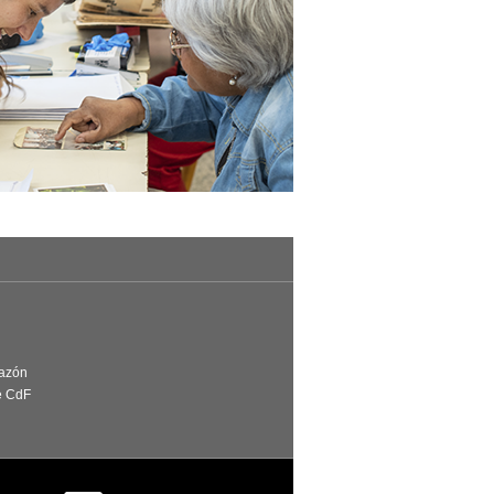
Razón
e CdF