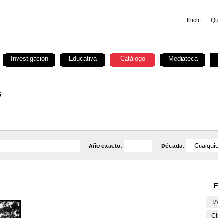
Inicio
Qu
Investigación
Educativa
Catálogo
Mediateca
s
Año exacto:
Década:
F
T
Ci