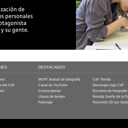
NES
DESTACADOS
nes
MUFF, festival de fotografía
CdF Tienda
as del CdF
Canal de YouTube
Descargar logo CdF
ión
Convocatorias
Escuelas de fotografía
Líneas de tiempo
Revista Sueño de la 
Fotoviaje
Recorrido 3D por Sed
a