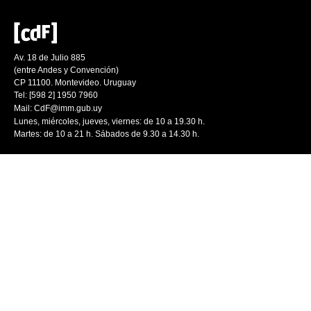
Av. 18 de Julio 885
(entre Andes y Convención)
CP 11100. Montevideo. Uruguay
Tel: [598 2] 1950 7960
Mail:
CdF@imm.gub.uy
Lunes, miércoles, jueves, viernes: de 10 a 19.30 h.
Martes: de 10 a 21 h. Sábados de 9.30 a 14.30 h.