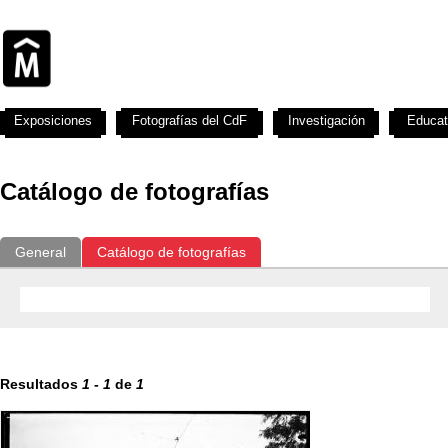
Exposiciones
Fotografías del CdF
Investigación
Educat
Catálogo de fotografías
General
Catálogo de fotografías
Resultados
1
-
1
de
1