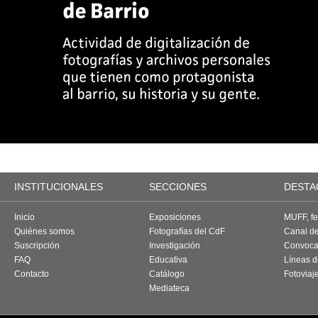
INSTITUCIONALES
SECCIONES
DESTA
Inicio
Exposiciones
MUFF, fes
Quiénes somos
Fotografías del CdF
Canal d
Suscripción
Investigación
Convoca
FAQ
Educativa
Líneas d
Contacto
Catálogo
Fotoviaj
Mediateca