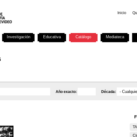
Inicio
Qu
Investigación
Educativa
Catálogo
Mediateca
s
Año exacto:
Década:
F
T
Ci