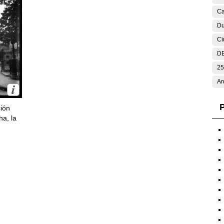
Ca
Du
Ci
DE
25
Ar
P
ción
ha, la