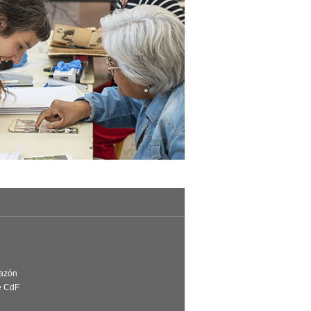
Razón
e CdF