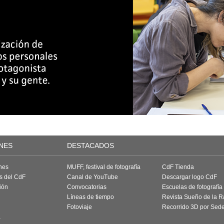
NES
DESTACADOS
nes
MUFF, festival de fotografía
CdF Tienda
as del CdF
Canal de YouTube
Descargar logo CdF
ión
Convocatorias
Escuelas de fotografía
Líneas de tiempo
Revista Sueño de la 
Fotoviaje
Recorrido 3D por Sed
a