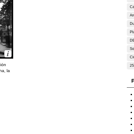
Ca
Ar
Du
Pl
DE
So
Ci
ción
25
ha, la
P