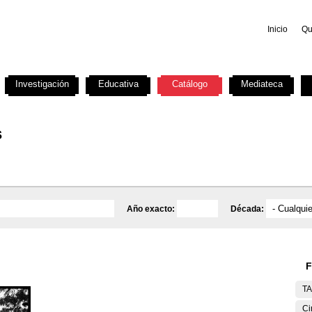
Inicio
Qu
Investigación
Educativa
Catálogo
Mediateca
s
Año exacto:
Década:
F
T
Ci