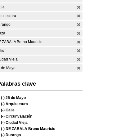
lle
quitectura
rango
aza
 ZABALA Bruno Mauricio
lís
udad Vieja
 de Mayo
alabras clave
(-)
25 de Mayo
(-)
Arquitectura
(-)
Calle
(-)
Circunvalación
(-)
Ciudad Vieja
(-)
DE ZABALA Bruno Mauricio
(-)
Durango