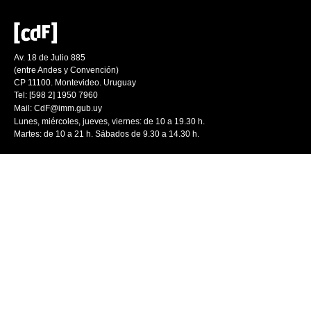
Av. 18 de Julio 885
(entre Andes y Convención)
CP 11100. Montevideo. Uruguay
Tel: [598 2] 1950 7960
Mail:
CdF@imm.gub.uy
Lunes, miércoles, jueves, viernes: de 10 a 19.30 h.
Martes: de 10 a 21 h. Sábados de 9.30 a 14.30 h.