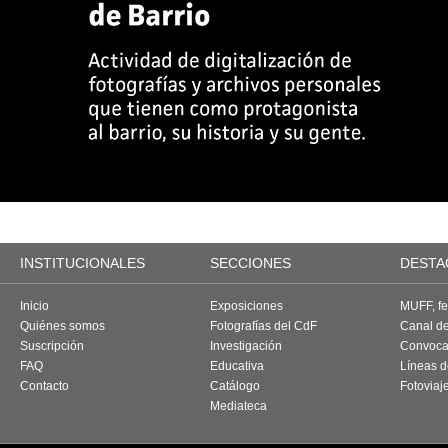
INSTITUCIONALES
SECCIONES
DESTA
Inicio
Exposiciones
MUFF, fes
Quiénes somos
Fotografías del CdF
Canal d
Suscripción
Investigación
Convoca
FAQ
Educativa
Líneas d
Contacto
Catálogo
Fotoviaj
Mediateca