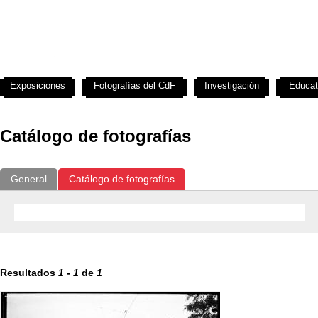
Exposiciones
Fotografías del CdF
Investigación
Educat
Catálogo de fotografías
General
Catálogo de fotografías
Resultados
1
-
1
de
1