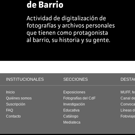
INSTITUCIONALES
SECCIONES
DESTA
Inicio
Exposiciones
MUFF, fes
Quiénes somos
Fotografías del CdF
Canal d
Suscripción
Investigación
Convoca
FAQ
Educativa
Líneas d
Contacto
Catálogo
Fotoviaj
Mediateca