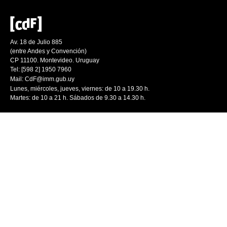
Av. 18 de Julio 885
(entre Andes y Convención)
CP 11100. Montevideo. Uruguay
Tel: [598 2] 1950 7960
Mail:
CdF@imm.gub.uy
Lunes, miércoles, jueves, viernes: de 10 a 19.30 h.
Martes: de 10 a 21 h. Sábados de 9.30 a 14.30 h.