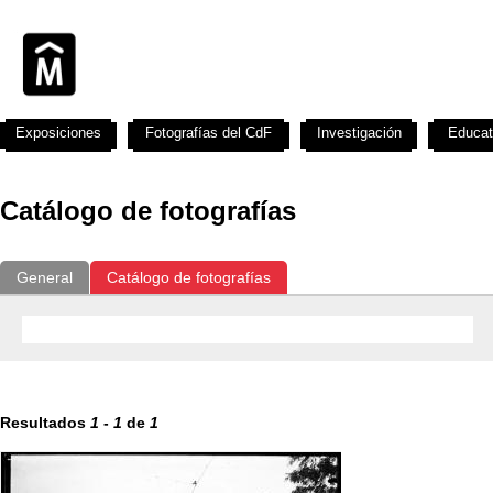
Exposiciones
Fotografías del CdF
Investigación
Educat
Catálogo de fotografías
General
Catálogo de fotografías
Resultados
1
-
1
de
1