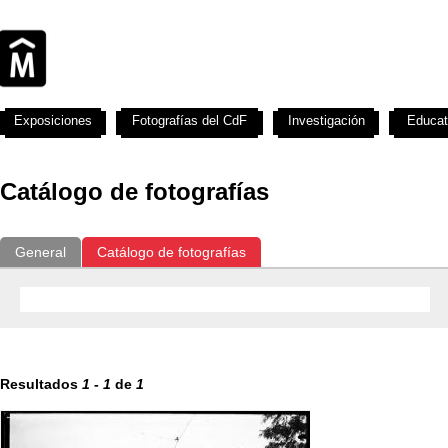
Exposiciones
Fotografías del CdF
Investigación
Educat
Catálogo de fotografías
General
Catálogo de fotografías
Resultados
1
-
1
de
1