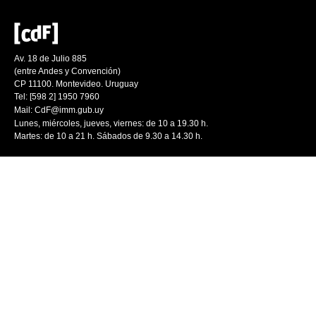
Av. 18 de Julio 885
(entre Andes y Convención)
CP 11100. Montevideo. Uruguay
Tel: [598 2] 1950 7960
Mail:
CdF@imm.gub.uy
Lunes, miércoles, jueves, viernes: de 10 a 19.30 h.
Martes: de 10 a 21 h. Sábados de 9.30 a 14.30 h.