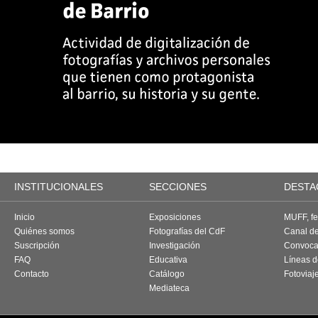
INSTITUCIONALES
SECCIONES
DESTA
Inicio
Exposiciones
MUFF, fes
Quiénes somos
Fotografías del CdF
Canal d
Suscripción
Investigación
Convoca
FAQ
Educativa
Líneas d
Contacto
Catálogo
Fotoviaj
Mediateca