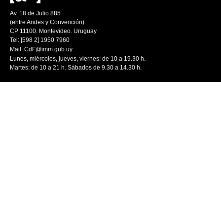
Av. 18 de Julio 885
(entre Andes y Convención)
CP 11100. Montevideo. Uruguay
Tel: [598 2] 1950 7960
Mail:
CdF@imm.gub.uy
Lunes, miércoles, jueves, viernes: de 10 a 19.30 h.
Martes: de 10 a 21 h. Sábados de 9.30 a 14.30 h.