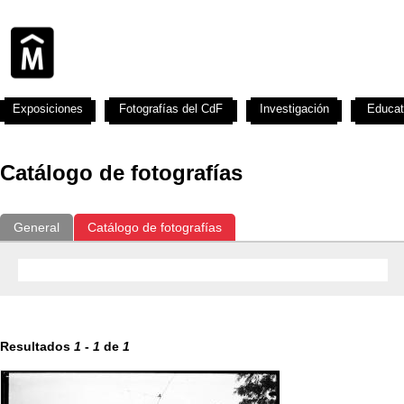
Exposiciones
Fotografías del CdF
Investigación
Educat
Catálogo de fotografías
General
Catálogo de fotografías
Resultados
1
-
1
de
1