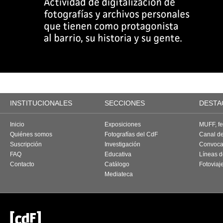
INSTITUCIONALES
SECCIONES
DESTA
Inicio
Exposiciones
MUFF, fes
Quiénes somos
Fotografías del CdF
Canal d
Suscripción
Investigación
Convoca
FAQ
Educativa
Líneas d
Contacto
Catálogo
Fotoviaj
Mediateca