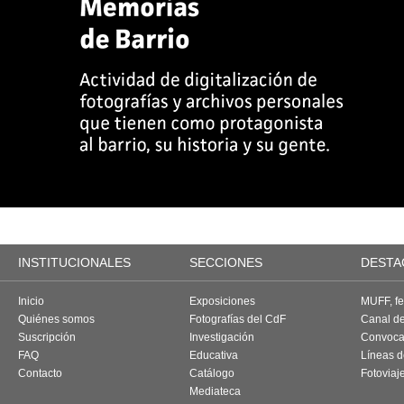
INSTITUCIONALES
SECCIONES
DESTA
Inicio
Exposiciones
MUFF, fes
Quiénes somos
Fotografías del CdF
Canal d
Suscripción
Investigación
Convoca
FAQ
Educativa
Líneas d
Contacto
Catálogo
Fotoviaj
Mediateca