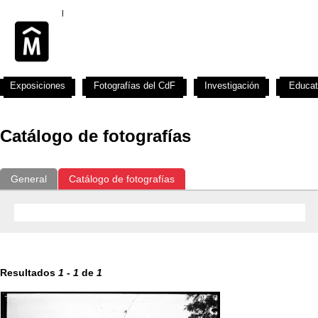
Exposiciones
Fotografías del CdF
Investigación
Educat
Catálogo de fotografías
General
Catálogo de fotografías
Resultados
1
-
1
de
1