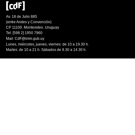
Av. 18 de Julio 885
(entre Andes y Convención)
CP 11100. Montevideo. Uruguay
Tel: [598 2] 1950 7960
Mail:
CdF@imm.gub.uy
Lunes, miércoles, jueves, viernes: de 10 a 19.30 h.
Martes: de 10 a 21 h. Sábados de 9.30 a 14.30 h.