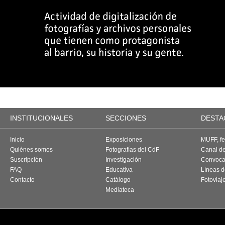
INSTITUCIONALES
SECCIONES
DESTA
Inicio
Exposiciones
MUFF, fes
Quiénes somos
Fotografías del CdF
Canal d
Suscripción
Investigación
Convoca
FAQ
Educativa
Líneas d
Contacto
Catálogo
Fotoviaj
Mediateca