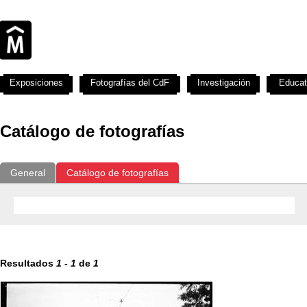
Exposiciones
Fotografías del CdF
Investigación
Educat
Catálogo de fotografías
General
Catálogo de fotografías
Resultados
1
-
1
de
1