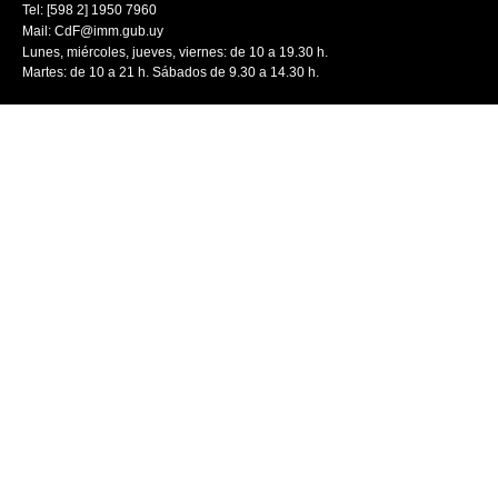
Tel: [598 2] 1950 7960
Mail:
CdF@imm.gub.uy
Lunes, miércoles, jueves, viernes: de 10 a 19.30 h.
Martes: de 10 a 21 h. Sábados de 9.30 a 14.30 h.