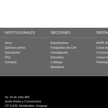
INSTITUCIONALES
SECCIONES
DESTA
Inicio
Exposiciones
MUFF, fes
Quiénes somos
Fotografías del CdF
Canal d
Suscripción
Investigación
Convoca
FAQ
Educativa
Líneas d
Contacto
Catálogo
Fotoviaj
Mediateca
Av. 18 de Julio 885
(entre Andes y Convención)
CP 11100. Montevideo. Uruguay