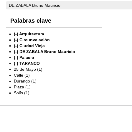
DE ZABALA Bruno Mauricio
Palabras clave
(-)
Arquitectura
(-)
Circunvalación
(-)
Ciudad Vieja
(-)
DE ZABALA Bruno Mauricio
(-)
Palacio
(-)
TARANCO
25 de Mayo (1)
Calle (1)
Durango (1)
Plaza (1)
Solís (1)
Exposiciones
Investigación
Fotografías del CdF
Mediateca
Educativa
Catálogo