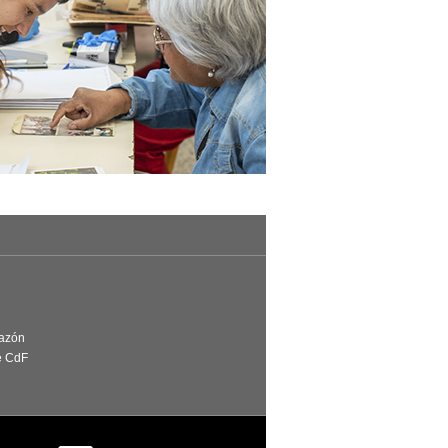
Razón
e CdF