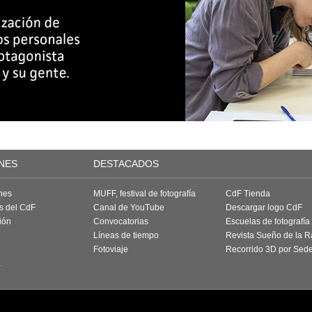
NES
DESTACADOS
nes
MUFF, festival de fotografía
CdF Tienda
as del CdF
Canal de YouTube
Descargar logo CdF
ión
Convocatorias
Escuelas de fotografía
Líneas de tiempo
Revista Sueño de la 
Fotoviaje
Recorrido 3D por Sed
a