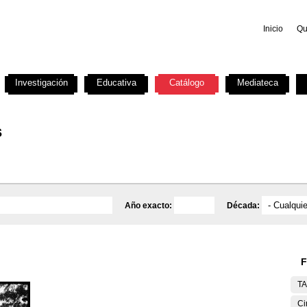
Inicio
Qu
Investigación
Educativa
Catálogo
Mediateca
s
Año exacto:
Década:
F
T
Ci