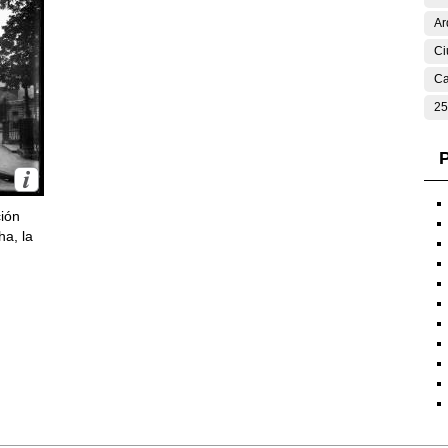
Ar
Ci
Ca
25
P
ción
ha, la