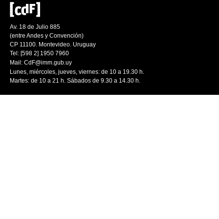
Av. 18 de Julio 885
(entre Andes y Convención)
CP 11100. Montevideo. Uruguay
Tel: [598 2] 1950 7960
Mail:
CdF@imm.gub.uy
Lunes, miércoles, jueves, viernes: de 10 a 19.30 h.
Martes: de 10 a 21 h. Sábados de 9.30 a 14.30 h.