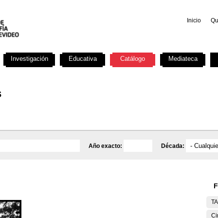
Inicio
Qu
Investigación
Educativa
Catálogo
Mediateca
s
Año exacto:
Década:
F
T
Ci