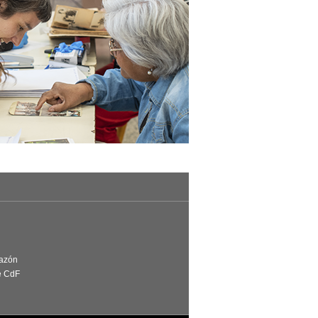
Razón
e CdF