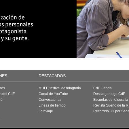
NES
DESTACADOS
nes
MUFF, festival de fotografía
CdF Tienda
as del CdF
Canal de YouTube
Descargar logo CdF
ión
Convocatorias
Escuelas de fotografía
Líneas de tiempo
Revista Sueño de la 
Fotoviaje
Recorrido 3D por Sed
a