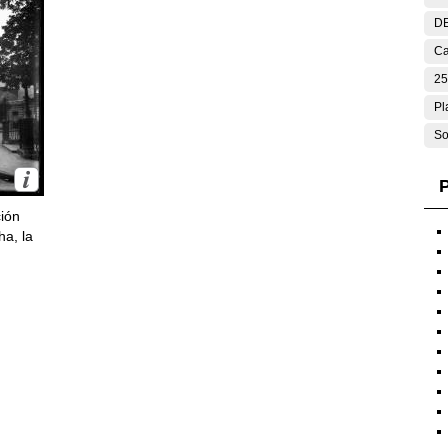
DE
Ca
25
Pl
So
P
ción
ha, la