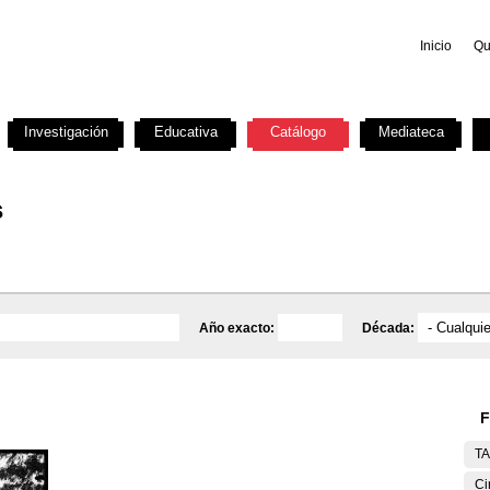
Inicio
Qu
Investigación
Educativa
Catálogo
Mediateca
s
Año exacto:
Década:
F
T
Ci