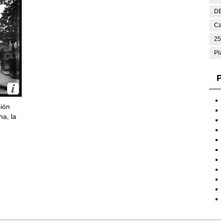
DE
Ca
25
Pl
P
ción
ha, la