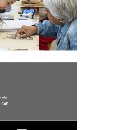
Razón
e CdF