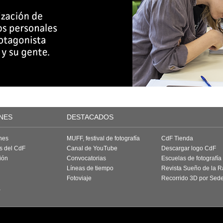
NES
DESTACADOS
nes
MUFF, festival de fotografía
CdF Tienda
as del CdF
Canal de YouTube
Descargar logo CdF
ión
Convocatorias
Escuelas de fotografía
Líneas de tiempo
Revista Sueño de la 
Fotoviaje
Recorrido 3D por Sed
a