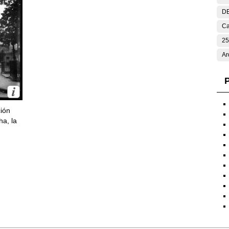
DE
Ca
25
Ar
P
ción
ha, la