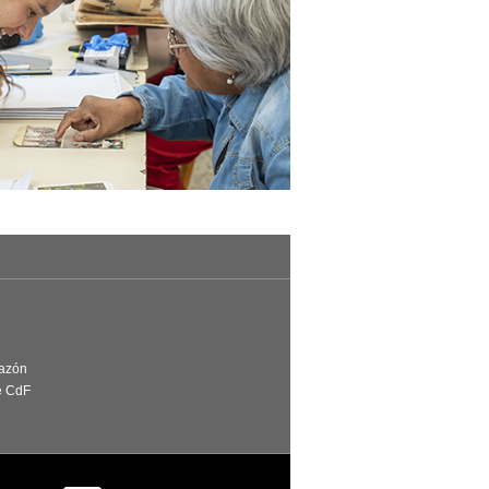
Razón
e CdF