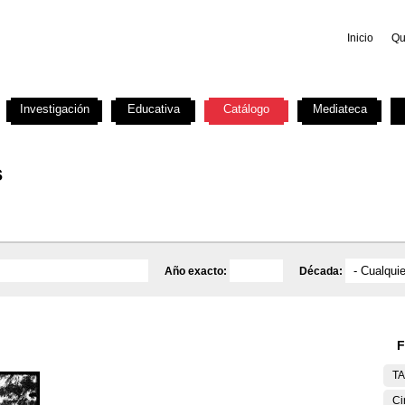
Inicio
Qu
Investigación
Educativa
Catálogo
Mediateca
s
Año exacto:
Década:
F
T
Ci