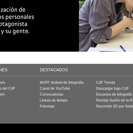
NES
DESTACADOS
nes
MUFF, festival de fotografía
CdF Tienda
as del CdF
Canal de YouTube
Descargar logo CdF
ión
Convocatorias
Escuelas de fotografía
Líneas de tiempo
Revista Sueño de la 
Fotoviaje
Recorrido 3D por Sed
a