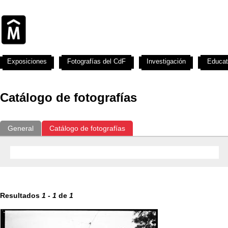
Exposiciones
Fotografías del CdF
Investigación
Educat
Catálogo de fotografías
General
Catálogo de fotografías
Resultados
1
-
1
de
1