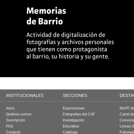
INSTITUCIONALES
SECCIONES
DESTA
Inicio
Exposiciones
MUFF, fes
Quiénes somos
Fotografías del CdF
Canal d
Suscripción
Investigación
Convoca
FAQ
Educativa
Líneas d
Contacto
Catálogo
Fotoviaj