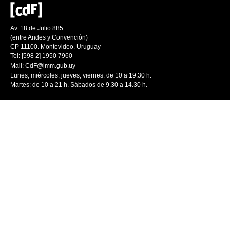
Av. 18 de Julio 885
(entre Andes y Convención)
CP 11100. Montevideo. Uruguay
Tel: [598 2] 1950 7960
Mail:
CdF@imm.gub.uy
Lunes, miércoles, jueves, viernes: de 10 a 19.30 h.
Martes: de 10 a 21 h. Sábados de 9.30 a 14.30 h.