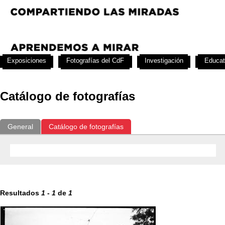
Exposiciones
Fotografías del CdF
Investigación
Educat
Catálogo de fotografías
General
Catálogo de fotografías
Resultados
1
-
1
de
1