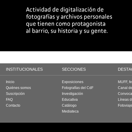
INSTITUCIONALES
SECCIONES
DESTA
Inicio
Exposiciones
MUFF, fes
Quiénes somos
Fotografías del CdF
Canal d
Suscripción
Investigación
Convoca
FAQ
Educativa
Líneas d
Contacto
Catálogo
Fotoviaj
Mediateca