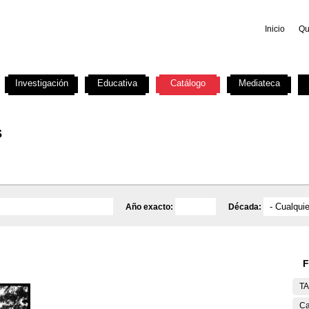
Inicio
Qu
Investigación
Educativa
Catálogo
Mediateca
s
Año exacto:
Década:
F
T
Ca