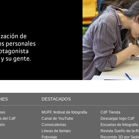
NES
DESTACADOS
nes
MUFF, festival de fotografía
CdF Tienda
as del CdF
Canal de YouTube
Descargar logo CdF
ión
Convocatorias
Escuelas de fotografía
Líneas de tiempo
Revista Sueño de la 
Fotoviaje
Recorrido 3D por Sed