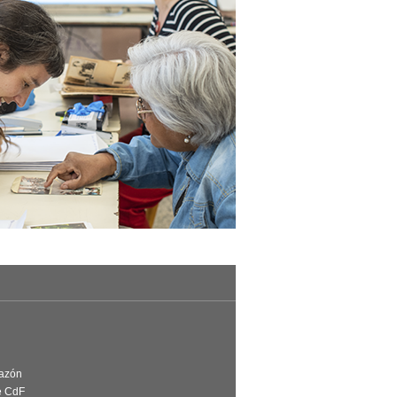
Razón
e CdF