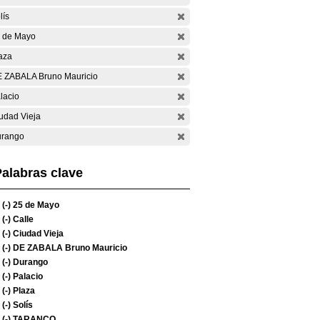
lís
 de Mayo
aza
 ZABALA Bruno Mauricio
lacio
udad Vieja
rango
alabras clave
(-)
25 de Mayo
(-)
Calle
(-)
Ciudad Vieja
(-)
DE ZABALA Bruno Mauricio
(-)
Durango
(-)
Palacio
(-)
Plaza
(-)
Solís
(-)
TARANCO