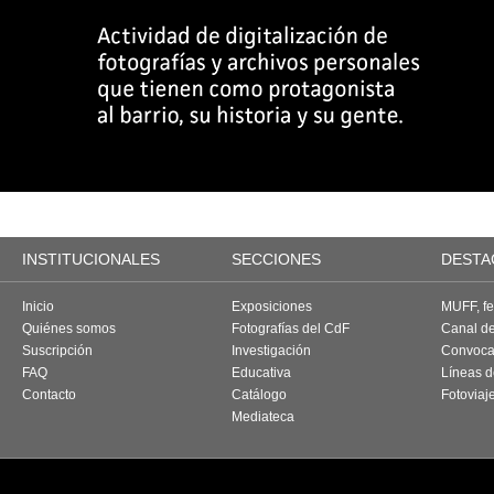
INSTITUCIONALES
SECCIONES
DESTA
Inicio
Exposiciones
MUFF, fes
Quiénes somos
Fotografías del CdF
Canal d
Suscripción
Investigación
Convoca
FAQ
Educativa
Líneas d
Contacto
Catálogo
Fotoviaj
Mediateca