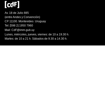
Av. 18 de Julio 885
(entre Andes y Convención)
CP 11100. Montevideo. Uruguay
Tel: [598 2] 1950 7960
Mail:
CdF@imm.gub.uy
Lunes, miércoles, jueves, viernes: de 10 a 19.30 h.
Martes: de 10 a 21 h. Sábados de 9.30 a 14.30 h.