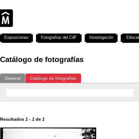
Exposiciones
Fotografías del CdF
Investigación
Educat
Catálogo de fotografías
General
Catálogo de fotografías
Resultados
1
-
1
de
1