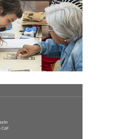
Razón
e CdF