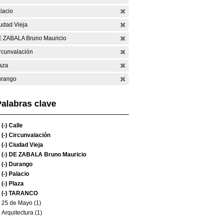
lacio
udad Vieja
 ZABALA Bruno Mauricio
rcunvalación
aza
rango
alabras clave
(-)
Calle
(-)
Circunvalación
(-)
Ciudad Vieja
(-)
DE ZABALA Bruno Mauricio
(-)
Durango
(-)
Palacio
(-)
Plaza
(-)
TARANCO
25 de Mayo (1)
Arquitectura (1)