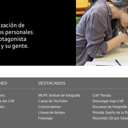
NES
DESTACADOS
nes
MUFF, festival de fotografía
CdF Tienda
as del CdF
Canal de YouTube
Descargar logo CdF
ión
Convocatorias
Escuelas de fotografía
Líneas de tiempo
Revista Sueño de la 
Fotoviaje
Recorrido 3D por Sed
a