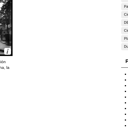
Pa
Ci
DE
Ci
Pl
Du
P
ción
ha, la