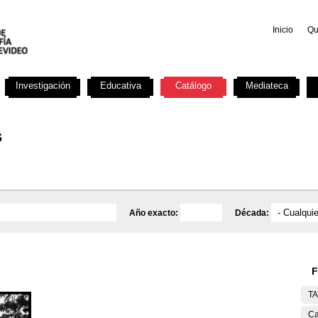
Inicio
Qu
Investigación
Educativa
Catálogo
Mediateca
s
Año exacto:
Década:
F
T
Ca