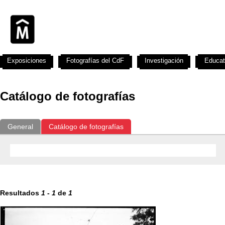
Exposiciones
Fotografías del CdF
Investigación
Educat
Catálogo de fotografías
General
Catálogo de fotografías
Resultados
1
-
1
de
1