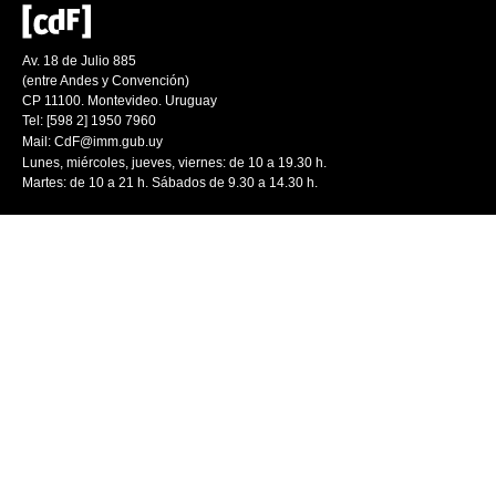
Av. 18 de Julio 885
(entre Andes y Convención)
CP 11100. Montevideo. Uruguay
Tel: [598 2] 1950 7960
Mail:
CdF@imm.gub.uy
Lunes, miércoles, jueves, viernes: de 10 a 19.30 h.
Martes: de 10 a 21 h. Sábados de 9.30 a 14.30 h.