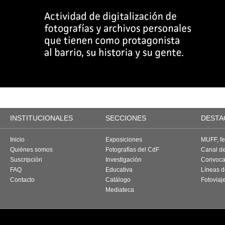
INSTITUCIONALES
SECCIONES
DESTA
Inicio
Exposiciones
MUFF, fes
Quiénes somos
Fotografías del CdF
Canal d
Suscripción
Investigación
Convoca
FAQ
Educativa
Líneas d
Contacto
Catálogo
Fotoviaj
Mediateca