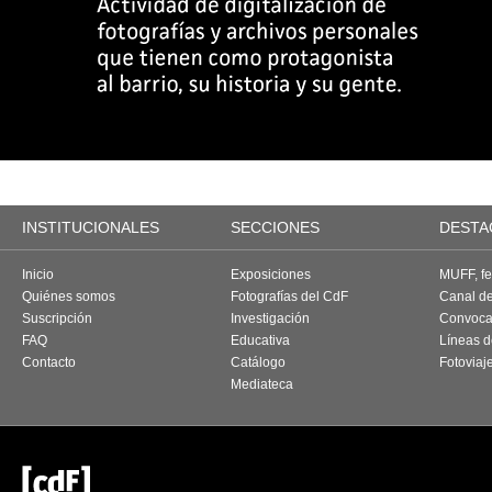
INSTITUCIONALES
SECCIONES
DESTA
Inicio
Exposiciones
MUFF, fes
Quiénes somos
Fotografías del CdF
Canal d
Suscripción
Investigación
Convoca
FAQ
Educativa
Líneas d
Contacto
Catálogo
Fotoviaj
Mediateca