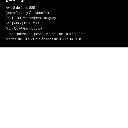
Av. 18 de Julio 885
(entre Andes y Convención)
CP 11100. Montevideo. Uruguay
Tel: [598 2] 1950 7960
Mail:
CdF@imm.gub.uy
Lunes, miércoles, jueves, viernes: de 10 a 19.30 h.
Martes: de 10 a 21 h. Sábados de 9.30 a 14.30 h.