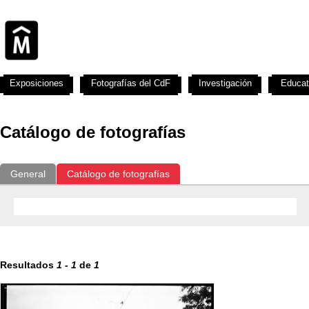
Exposiciones
Fotografías del CdF
Investigación
Educat
Catálogo de fotografías
General
Catálogo de fotografías
Resultados
1
-
1
de
1