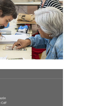
Razón
e CdF