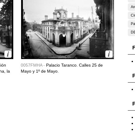
Ar
Ci
Pa
DE
F
ción
0057FMHA -
Palacio Taranco. Calles 25 de
ha, la
Mayo y 1º de Mayo.
P