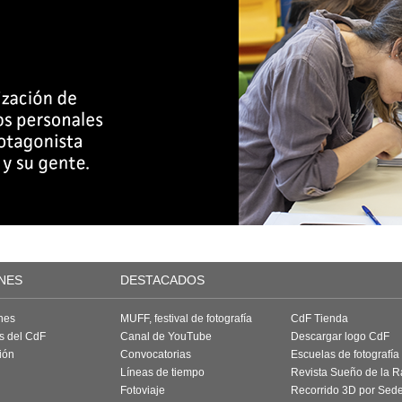
NES
DESTACADOS
nes
MUFF, festival de fotografía
CdF Tienda
as del CdF
Canal de YouTube
Descargar logo CdF
ión
Convocatorias
Escuelas de fotografía
Líneas de tiempo
Revista Sueño de la 
Fotoviaje
Recorrido 3D por Sed