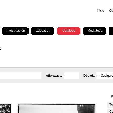
Inicio
Qu
Investigación
Educativa
Catálogo
Mediateca
s
Año exacto:
Década:
F
T
Ca