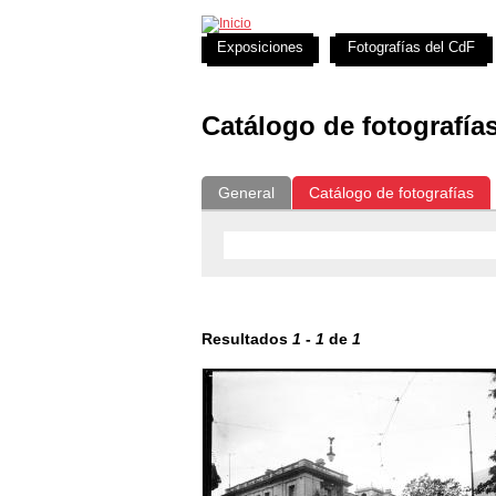
Exposiciones
Fotografías del CdF
Catálogo de fotografía
General
Catálogo de fotografías
Resultados
1
-
1
de
1