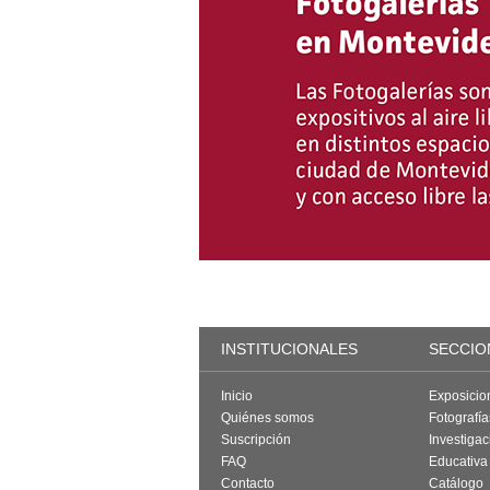
INSTITUCIONALES
SECCIO
Inicio
Exposicio
Quiénes somos
Fotografí
Suscripción
Investigac
FAQ
Educativa
Contacto
Catálogo