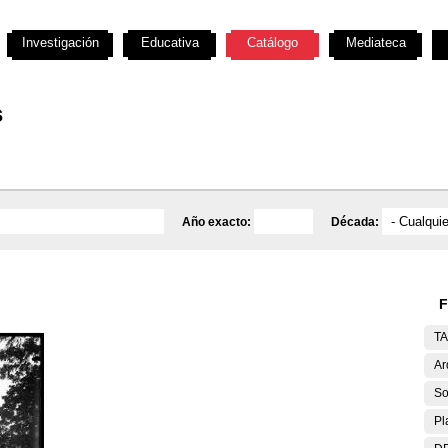
Investigación
Educativa
Catálogo
Mediateca
s
Año exacto:
Década:
F
T
Ar
So
Pl