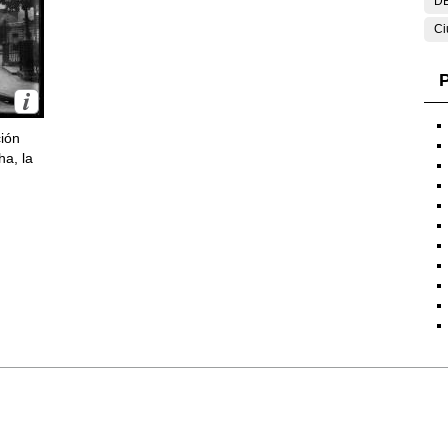
DE
Ci
P
ción
ha, la