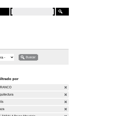
iltrado por
ARANCO
quitectura
lís
aza