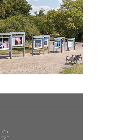
Razón
e CdF