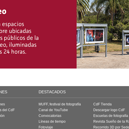
NES
DESTACADOS
nes
MUFF, festival de fotografía
CdF Tienda
as del CdF
Canal de YouTube
Descargar logo CdF
ión
Convocatorias
Escuelas de fotografía
Líneas de tiempo
Revista Sueño de la 
Fotoviaje
Recorrido 3D por Sed