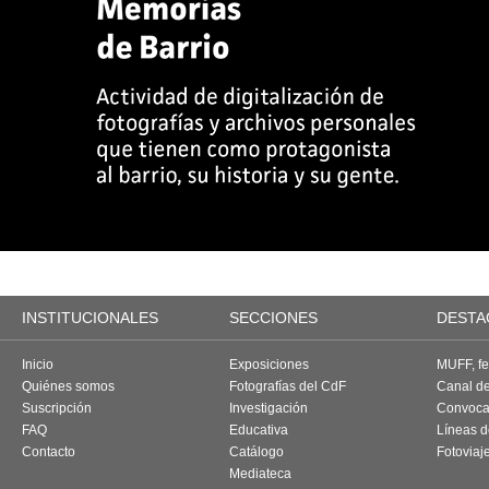
INSTITUCIONALES
SECCIONES
DESTA
Inicio
Exposiciones
MUFF, fes
Quiénes somos
Fotografías del CdF
Canal d
Suscripción
Investigación
Convoca
FAQ
Educativa
Líneas d
Contacto
Catálogo
Fotoviaj
Mediateca