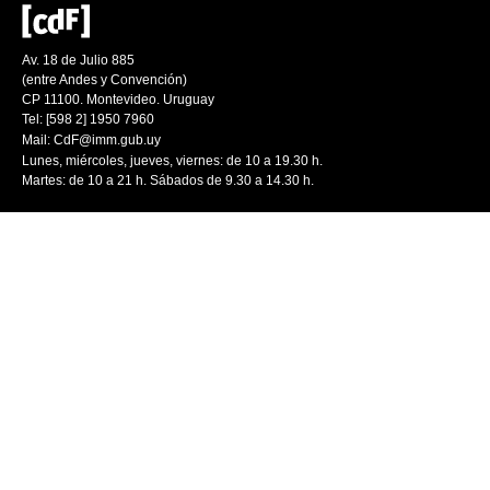
Av. 18 de Julio 885
(entre Andes y Convención)
CP 11100. Montevideo. Uruguay
Tel: [598 2] 1950 7960
Mail:
CdF@imm.gub.uy
Lunes, miércoles, jueves, viernes: de 10 a 19.30 h.
Martes: de 10 a 21 h. Sábados de 9.30 a 14.30 h.