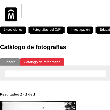
Exposiciones
Fotografías del CdF
Investigación
Educat
Catálogo de fotografías
General
Catálogo de fotografías
Resultados
1
-
1
de
1