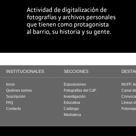
INSTITUCIONALES
SECCIONES
DESTA
Inicio
Exposiciones
MUFF, fes
Quiénes somos
Fotografías del CdF
Canal d
Suscripción
Investigación
Convoca
FAQ
Educativa
Líneas d
Contacto
Catálogo
Fotoviaj
Mediateca