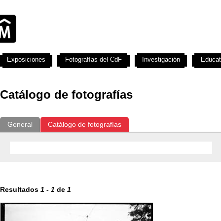
Exposiciones
Fotografías del CdF
Investigación
Educat
Catálogo de fotografías
General
Catálogo de fotografías
Resultados
1
-
1
de
1