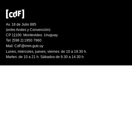
Av. 18 de Julio 885
(entre Andes y Convención)
CP 11100. Montevideo. Uruguay
Tel: [598 2] 1950 7960
Mail:
CdF@imm.gub.uy
Lunes, miércoles, jueves, viernes: de 10 a 19.30 h.
Martes: de 10 a 21 h. Sábados de 9.30 a 14.30 h.