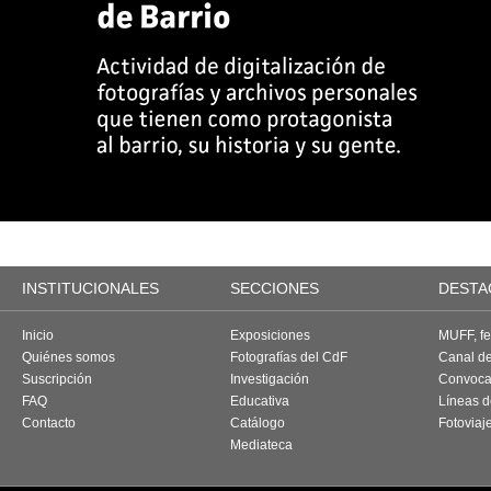
INSTITUCIONALES
SECCIONES
DESTA
Inicio
Exposiciones
MUFF, fes
Quiénes somos
Fotografías del CdF
Canal d
Suscripción
Investigación
Convoca
FAQ
Educativa
Líneas d
Contacto
Catálogo
Fotoviaj
Mediateca