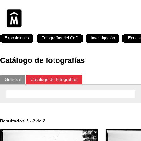
Exposiciones
Fotografías del CdF
Investigación
Educat
Catálogo de fotografías
General
Catálogo de fotografías
Resultados
1
-
2
de
2