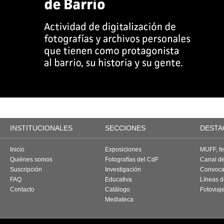
INSTITUCIONALES
SECCIONES
DESTA
Inicio
Exposiciones
MUFF, fes
Quiénes somos
Fotografías del CdF
Canal d
Suscripción
Investigación
Convoca
FAQ
Educativa
Líneas d
Contacto
Catálogo
Fotoviaj
Mediateca