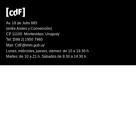
Av. 18 de Julio 885
(entre Andes y Convención)
CP 11100. Montevideo. Uruguay
Tel: [598 2] 1950 7960
Mail:
CdF@imm.gub.uy
Lunes, miércoles, jueves, viernes: de 10 a 19.30 h.
Martes: de 10 a 21 h. Sábados de 9.30 a 14.30 h.