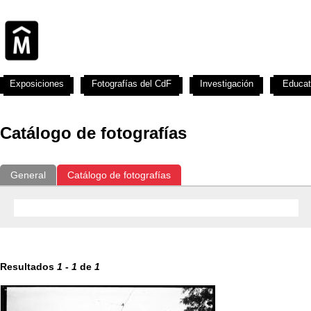
Exposiciones
Fotografías del CdF
Investigación
Educat
Catálogo de fotografías
General
Catálogo de fotografías
Resultados
1
-
1
de
1