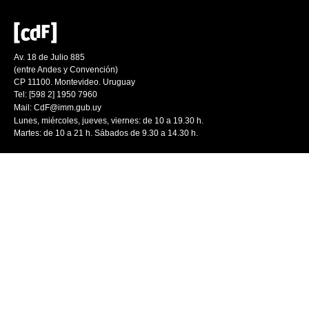
Av. 18 de Julio 885
(entre Andes y Convención)
CP 11100. Montevideo. Uruguay
Tel: [598 2] 1950 7960
Mail:
CdF@imm.gub.uy
Lunes, miércoles, jueves, viernes: de 10 a 19.30 h.
Martes: de 10 a 21 h. Sábados de 9.30 a 14.30 h.