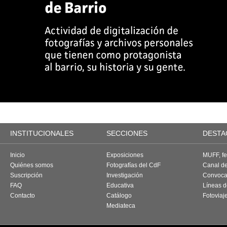
INSTITUCIONALES
SECCIONES
DESTA
Inicio
Exposiciones
MUFF, fes
Quiénes somos
Fotografías del CdF
Canal d
Suscripción
Investigación
Convoca
FAQ
Educativa
Líneas d
Contacto
Catálogo
Fotoviaj
Mediateca