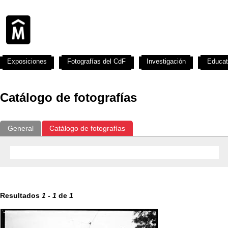
Exposiciones
Fotografías del CdF
Investigación
Educat
Catálogo de fotografías
General
Catálogo de fotografías
Resultados
1
-
1
de
1