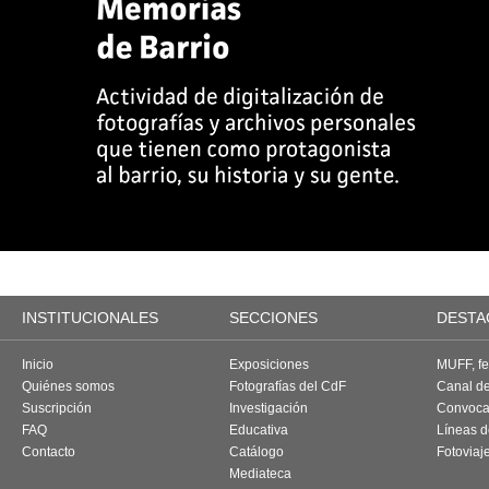
INSTITUCIONALES
SECCIONES
DESTA
Inicio
Exposiciones
MUFF, fes
Quiénes somos
Fotografías del CdF
Canal d
Suscripción
Investigación
Convoca
FAQ
Educativa
Líneas d
Contacto
Catálogo
Fotoviaj
Mediateca