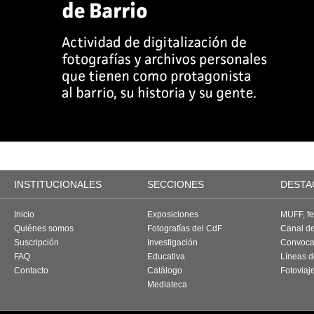
INSTITUCIONALES
SECCIONES
DESTA
Inicio
Exposiciones
MUFF, fes
Quiénes somos
Fotografías del CdF
Canal d
Suscripción
Investigación
Convoca
FAQ
Educativa
Líneas d
Contacto
Catálogo
Fotoviaj
Mediateca