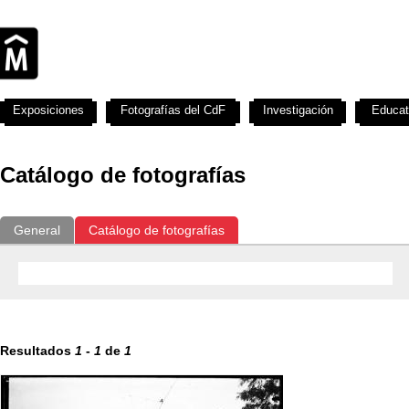
Exposiciones
Fotografías del CdF
Investigación
Educat
Catálogo de fotografías
General
Catálogo de fotografías
Resultados
1
-
1
de
1