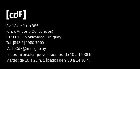
Av. 18 de Julio 885
(entre Andes y Convención)
CP 11100. Montevideo. Uruguay
Tel: [598 2] 1950 7960
Mail:
CdF@imm.gub.uy
Lunes, miércoles, jueves, viernes: de 10 a 19.30 h.
Martes: de 10 a 21 h. Sábados de 9.30 a 14.30 h.