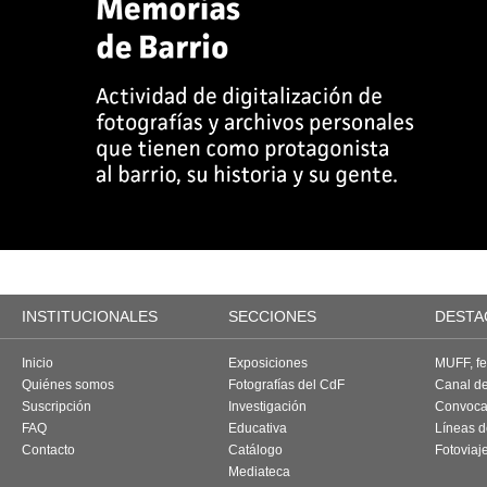
INSTITUCIONALES
SECCIONES
DESTA
Inicio
Exposiciones
MUFF, fes
Quiénes somos
Fotografías del CdF
Canal d
Suscripción
Investigación
Convoca
FAQ
Educativa
Líneas d
Contacto
Catálogo
Fotoviaj
Mediateca