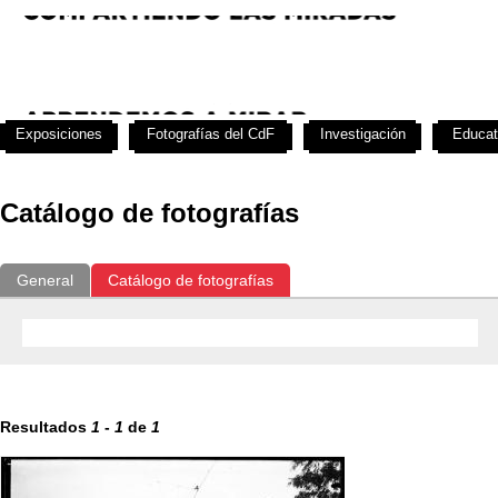
Exposiciones
Fotografías del CdF
Investigación
Educat
Catálogo de fotografías
General
Catálogo de fotografías
Resultados
1
-
1
de
1