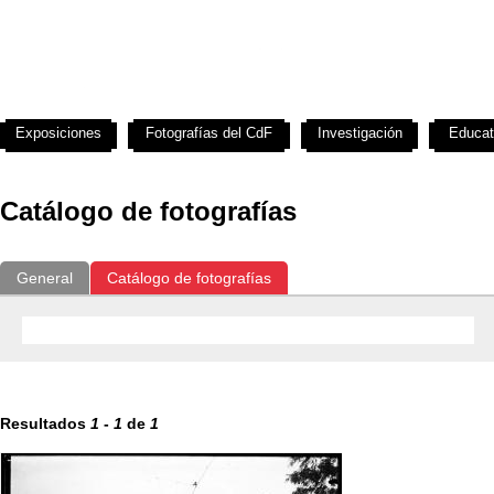
Exposiciones
Fotografías del CdF
Investigación
Educat
Catálogo de fotografías
General
Catálogo de fotografías
Resultados
1
-
1
de
1