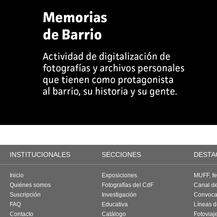
INSTITUCIONALES
SECCIONES
DESTA
Inicio
Exposiciones
MUFF, fes
Quiénes somos
Fotografías del CdF
Canal d
Suscripción
Investigación
Convoca
FAQ
Educativa
Líneas d
Contacto
Catálogo
Fotoviaj