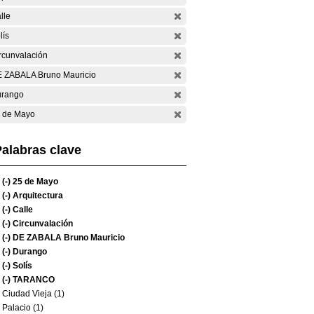
lle
lís
rcunvalación
 ZABALA Bruno Mauricio
rango
 de Mayo
alabras clave
(-)
25 de Mayo
(-)
Arquitectura
(-)
Calle
(-)
Circunvalación
(-)
DE ZABALA Bruno Mauricio
(-)
Durango
(-)
Solís
(-)
TARANCO
Ciudad Vieja (1)
Palacio (1)