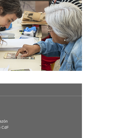
Razón
e CdF