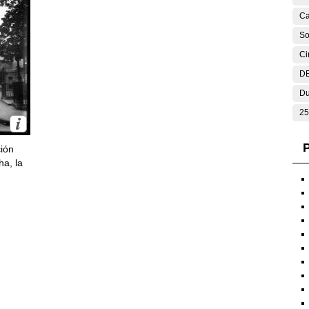
Ca
So
Ci
DE
Du
25
P
ción
ha, la