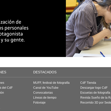
NES
DESTACADOS
nes
MUFF, festival de fotografía
CdF Tienda
as del CdF
Canal de YouTube
Descargar logo CdF
ión
Convocatorias
Escuelas de fotografía
Líneas de tiempo
Revista Sueño de la 
Fotoviaje
Recorrido 3D por Sed
a