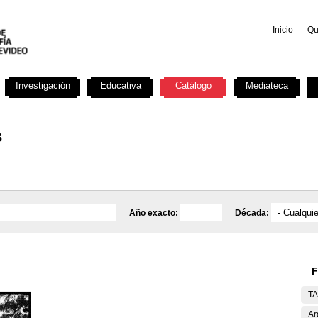
Inicio
Qu
Investigación
Educativa
Catálogo
Mediateca
s
Año exacto:
Década:
F
T
Ar