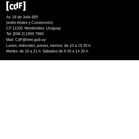
Av. 18 de Julio 885
(entre Andes y Convención)
CP 11100. Montevideo. Uruguay
Tel: [598 2] 1950 7960
Mail:
CdF@imm.gub.uy
Lunes, miércoles, jueves, viernes: de 10 a 19.30 h.
Martes: de 10 a 21 h. Sábados de 9.30 a 14.30 h.