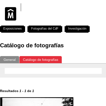
Exposiciones
Fotografías del CdF
Investigación
Educat
Catálogo de fotografías
General
Catálogo de fotografías
Resultados
1
-
1
de
1