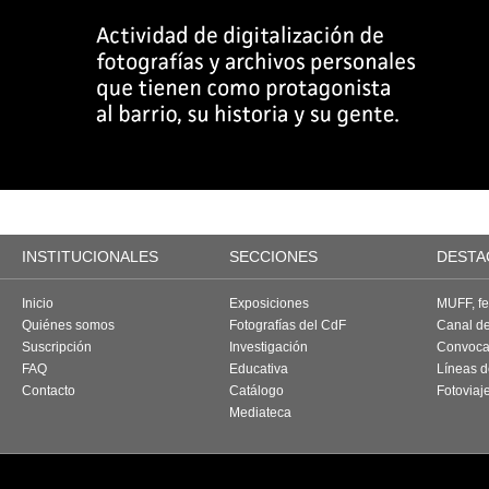
INSTITUCIONALES
SECCIONES
DESTA
Inicio
Exposiciones
MUFF, fes
Quiénes somos
Fotografías del CdF
Canal d
Suscripción
Investigación
Convoca
FAQ
Educativa
Líneas d
Contacto
Catálogo
Fotoviaj
Mediateca