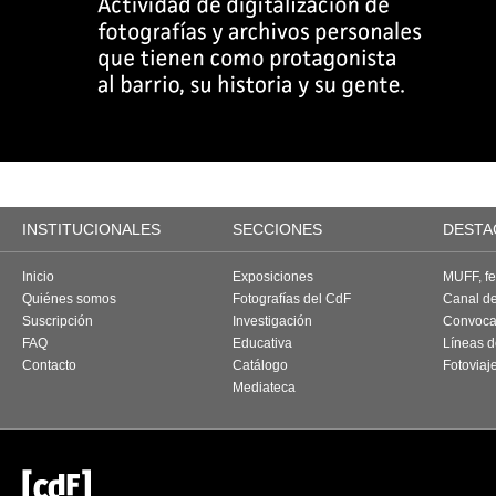
INSTITUCIONALES
SECCIONES
DESTA
Inicio
Exposiciones
MUFF, fes
Quiénes somos
Fotografías del CdF
Canal d
Suscripción
Investigación
Convoca
FAQ
Educativa
Líneas d
Contacto
Catálogo
Fotoviaj
Mediateca