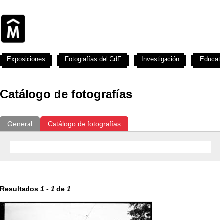
Exposiciones
Fotografías del CdF
Investigación
Educat
Catálogo de fotografías
General
Catálogo de fotografías
Resultados
1
-
1
de
1