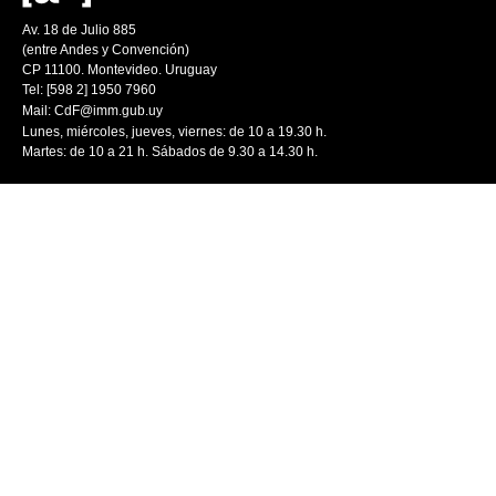
Av. 18 de Julio 885
(entre Andes y Convención)
CP 11100. Montevideo. Uruguay
Tel: [598 2] 1950 7960
Mail:
CdF@imm.gub.uy
Lunes, miércoles, jueves, viernes: de 10 a 19.30 h.
Martes: de 10 a 21 h. Sábados de 9.30 a 14.30 h.