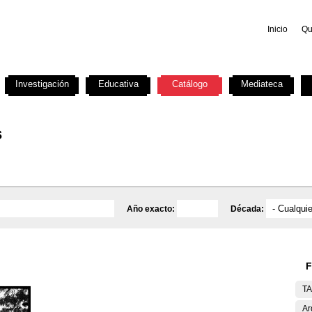
Inicio
Qu
Investigación
Educativa
Catálogo
Mediateca
s
Año exacto:
Década:
F
T
Ar