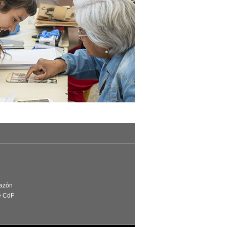
Razón
e CdF