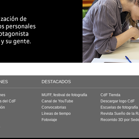
NES
DESTACADOS
nes
MUFF, festival de fotografía
CdF Tienda
as del CdF
Canal de YouTube
Descargar logo CdF
ión
Convocatorias
Escuelas de fotografía
Líneas de tiempo
Revista Sueño de la 
Fotoviaje
Recorrido 3D por Sed
a