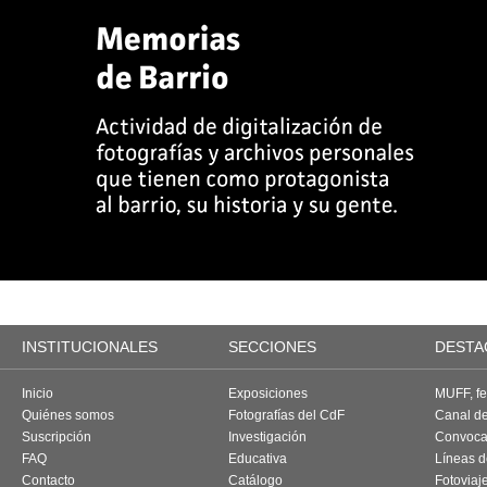
INSTITUCIONALES
SECCIONES
DESTA
Inicio
Exposiciones
MUFF, fes
Quiénes somos
Fotografías del CdF
Canal d
Suscripción
Investigación
Convoca
FAQ
Educativa
Líneas d
Contacto
Catálogo
Fotoviaj