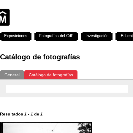
Exposiciones
Fotografías del CdF
Investigación
Educat
Catálogo de fotografías
General
Catálogo de fotografías
Resultados
1
-
1
de
1