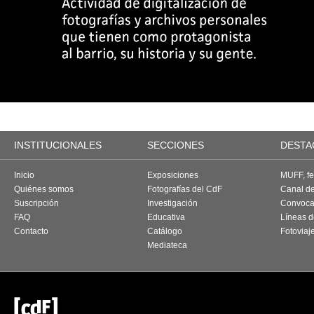
INSTITUCIONALES
SECCIONES
DESTA
Inicio
Exposiciones
MUFF, fes
Quiénes somos
Fotografías del CdF
Canal d
Suscripción
Investigación
Convoca
FAQ
Educativa
Líneas d
Contacto
Catálogo
Fotoviaj
Mediateca