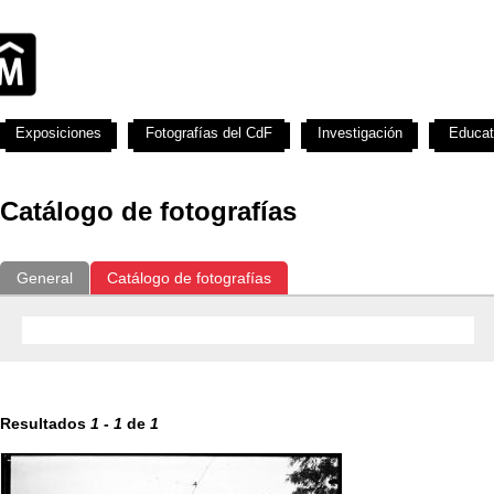
Exposiciones
Fotografías del CdF
Investigación
Educat
Catálogo de fotografías
General
Catálogo de fotografías
Resultados
1
-
1
de
1