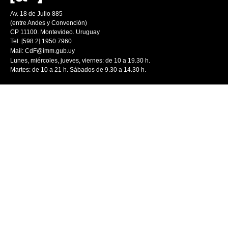
Av. 18 de Julio 885
(entre Andes y Convención)
CP 11100. Montevideo. Uruguay
Tel: [598 2] 1950 7960
Mail:
CdF@imm.gub.uy
Lunes, miércoles, jueves, viernes: de 10 a 19.30 h.
Martes: de 10 a 21 h. Sábados de 9.30 a 14.30 h.