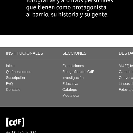
INSTITUCIONALES
SECCIONES
DESTA
Inicio
Exposiciones
MUFF, fes
Quiénes somos
Fotografías del CdF
Canal d
Suscripción
Investigación
Convoca
FAQ
Educativa
Líneas d
Contacto
Catálogo
Fotoviaj
Mediateca
Av. 18 de Julio 885