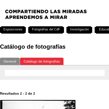
Exposiciones
Fotografías del CdF
Investigación
Educat
Catálogo de fotografías
General
Catálogo de fotografías
Resultados
1
-
1
de
1