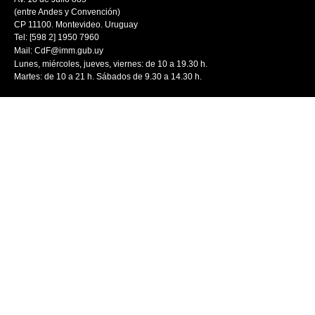
(entre Andes y Convención)
CP 11100. Montevideo. Uruguay
Tel: [598 2] 1950 7960
Mail:
CdF@imm.gub.uy
Lunes, miércoles, jueves, viernes: de 10 a 19.30 h.
Martes: de 10 a 21 h. Sábados de 9.30 a 14.30 h.