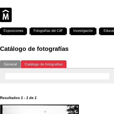
Exposiciones
Fotografías del CdF
Investigación
Educat
Catálogo de fotografías
General
Catálogo de fotografías
Resultados
1
-
1
de
1