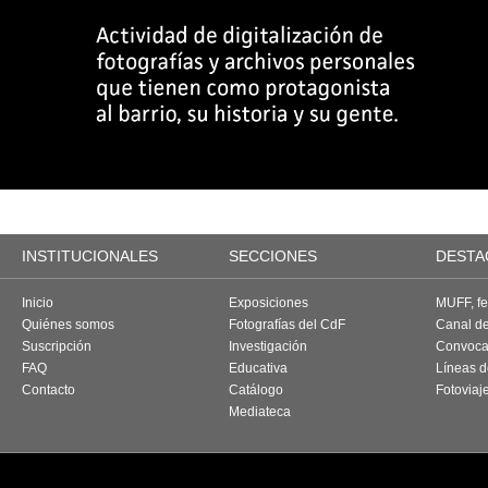
INSTITUCIONALES
SECCIONES
DESTA
Inicio
Exposiciones
MUFF, fes
Quiénes somos
Fotografías del CdF
Canal d
Suscripción
Investigación
Convoca
FAQ
Educativa
Líneas d
Contacto
Catálogo
Fotoviaj
Mediateca