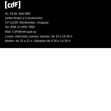
Av. 18 de Julio 885
(entre Andes y Convención)
CP 11100. Montevideo. Uruguay
Tel: [598 2] 1950 7960
Mail:
CdF@imm.gub.uy
Lunes, miércoles, jueves, viernes: de 10 a 19.30 h.
Martes: de 10 a 21 h. Sábados de 9.30 a 14.30 h.