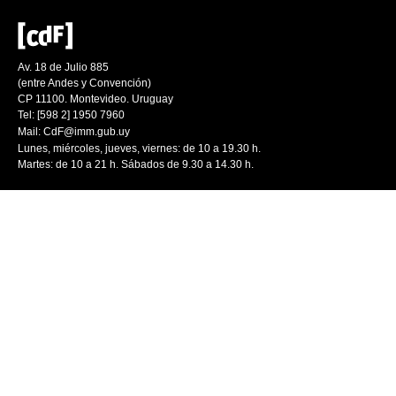
Av. 18 de Julio 885
(entre Andes y Convención)
CP 11100. Montevideo. Uruguay
Tel: [598 2] 1950 7960
Mail:
CdF@imm.gub.uy
Lunes, miércoles, jueves, viernes: de 10 a 19.30 h.
Martes: de 10 a 21 h. Sábados de 9.30 a 14.30 h.