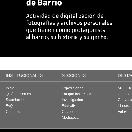
INSTITUCIONALES
SECCIONES
DESTA
Inicio
Exposiciones
MUFF, fes
Quiénes somos
Fotografías del CdF
Canal d
Suscripción
Investigación
Convoca
FAQ
Educativa
Líneas d
Contacto
Catálogo
Fotoviaj
Mediateca