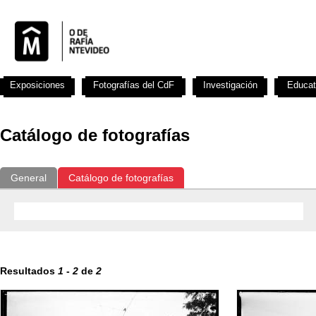
Exposiciones
Fotografías del CdF
Investigación
Educat
Catálogo de fotografías
General
Catálogo de fotografías
Resultados
1
-
2
de
2