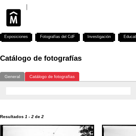
Exposiciones
Fotografías del CdF
Investigación
Educat
Catálogo de fotografías
General
Catálogo de fotografías
Resultados
1
-
2
de
2