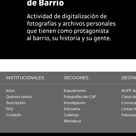
INSTITUCIONALES
SECCIONES
DESTA
Inicio
Exposiciones
MUFF, fes
Quiénes somos
Fotografías del CdF
Canal d
Suscripción
Investigación
Convoca
FAQ
Educativa
Líneas d
Contacto
Catálogo
Fotoviaj
Mediateca