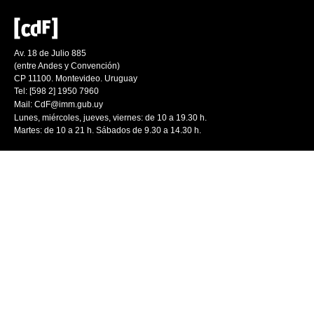
Av. 18 de Julio 885
(entre Andes y Convención)
CP 11100. Montevideo. Uruguay
Tel: [598 2] 1950 7960
Mail:
CdF@imm.gub.uy
Lunes, miércoles, jueves, viernes: de 10 a 19.30 h.
Martes: de 10 a 21 h. Sábados de 9.30 a 14.30 h.