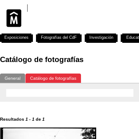
Exposiciones
Fotografías del CdF
Investigación
Educat
Catálogo de fotografías
General
Catálogo de fotografías
Resultados
1
-
1
de
1