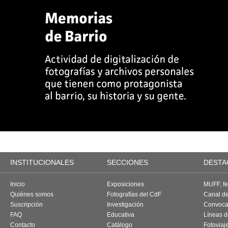
INSTITUCIONALES
SECCIONES
DESTA
Inicio
Exposiciones
MUFF, fes
Quiénes somos
Fotografías del CdF
Canal d
Suscripción
Investigación
Convoca
FAQ
Educativa
Líneas d
Contacto
Catálogo
Fotoviaj