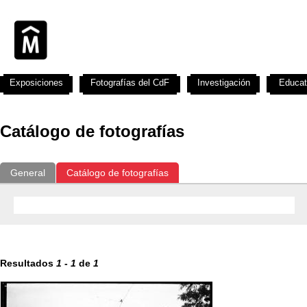
Exposiciones
Fotografías del CdF
Investigación
Educat
Catálogo de fotografías
General
Catálogo de fotografías
Resultados
1
-
1
de
1