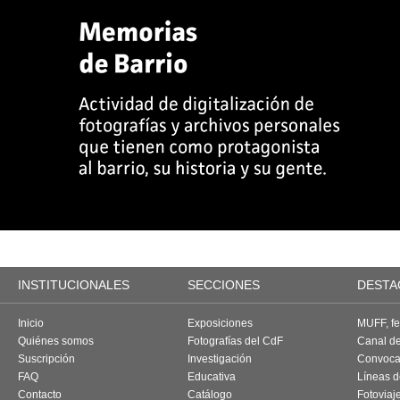
INSTITUCIONALES
SECCIONES
DESTA
Inicio
Exposiciones
MUFF, fes
Quiénes somos
Fotografías del CdF
Canal d
Suscripción
Investigación
Convoca
FAQ
Educativa
Líneas d
Contacto
Catálogo
Fotoviaj