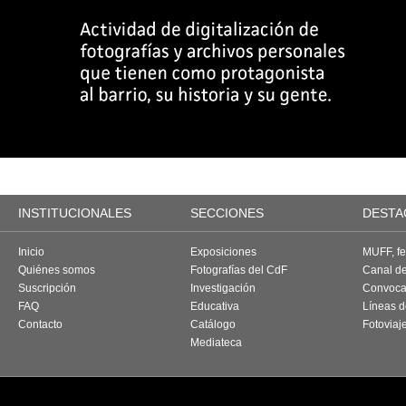
INSTITUCIONALES
SECCIONES
DESTA
Inicio
Exposiciones
MUFF, fes
Quiénes somos
Fotografías del CdF
Canal d
Suscripción
Investigación
Convoca
FAQ
Educativa
Líneas d
Contacto
Catálogo
Fotoviaj
Mediateca