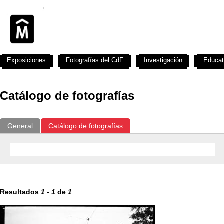
Exposiciones
Fotografías del CdF
Investigación
Educat
Catálogo de fotografías
General
Catálogo de fotografías
Resultados
1
-
1
de
1