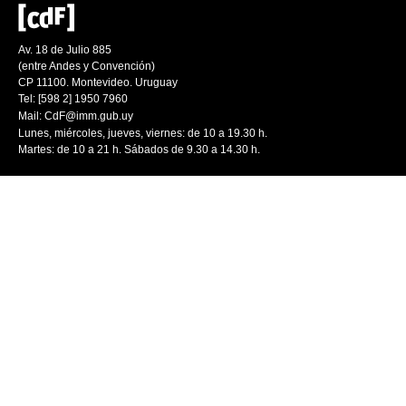
Av. 18 de Julio 885
(entre Andes y Convención)
CP 11100. Montevideo. Uruguay
Tel: [598 2] 1950 7960
Mail:
CdF@imm.gub.uy
Lunes, miércoles, jueves, viernes: de 10 a 19.30 h.
Martes: de 10 a 21 h. Sábados de 9.30 a 14.30 h.