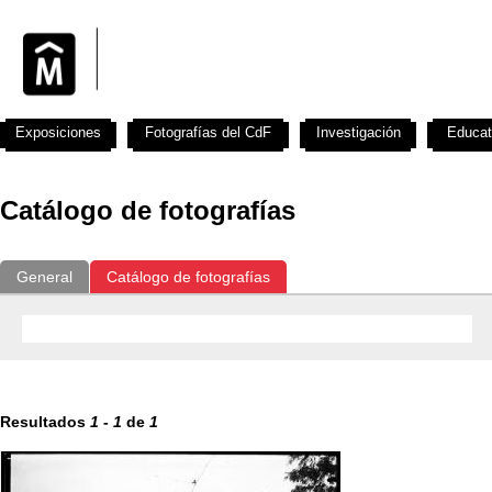
Exposiciones
Fotografías del CdF
Investigación
Educat
Catálogo de fotografías
General
Catálogo de fotografías
Resultados
1
-
1
de
1