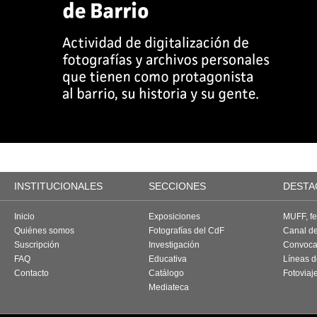
INSTITUCIONALES
SECCIONES
DESTA
Inicio
Exposiciones
MUFF, fes
Quiénes somos
Fotografías del CdF
Canal d
Suscripción
Investigación
Convoca
FAQ
Educativa
Líneas d
Contacto
Catálogo
Fotoviaj
Mediateca