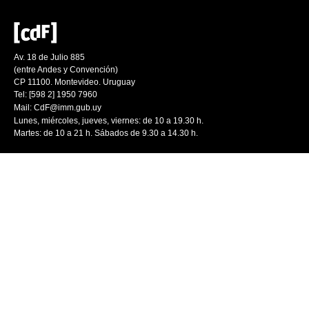
Av. 18 de Julio 885
(entre Andes y Convención)
CP 11100. Montevideo. Uruguay
Tel: [598 2] 1950 7960
Mail:
CdF@imm.gub.uy
Lunes, miércoles, jueves, viernes: de 10 a 19.30 h.
Martes: de 10 a 21 h. Sábados de 9.30 a 14.30 h.